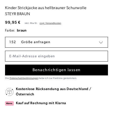
Kinder Strickjacke aus hellbrauner Schurwolle
STEYR BRAUN
99,95 €
inkl. MwSt.
zzgl. Versandkosten
Farbe:
braun
152
Größe anfragen
Benachrichtigen lassen
Die
Datenschutzbestimmungen
habe ich zur Kentniss genommen.
Kostenlose Rücksendung aus Deutschland /
Österreich
Kauf auf Rechnung mit Klarna