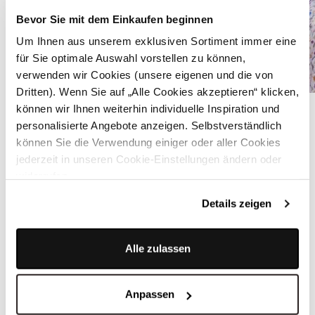
Bevor Sie mit dem Einkaufen beginnen
Um Ihnen aus unserem exklusiven Sortiment immer eine
für Sie optimale Auswahl vorstellen zu können,
verwenden wir Cookies (unsere eigenen und die von
Dritten). Wenn Sie auf „Alle Cookies akzeptieren“ klicken,
Weißes Kinder Trachtenhemd mit Hornknöpfen - HORNKNOPF WEISS
können wir Ihnen weiterhin individuelle Inspiration und
personalisierte Angebote anzeigen. Selbstverständlich
können Sie die Verwendung einiger oder aller Cookies
ÄHNLICHE STYLES
jederzeit in unseren Cookie-Einstellungen ändern oder
widerrufen.
Details zeigen
Alle zulassen
Anpassen