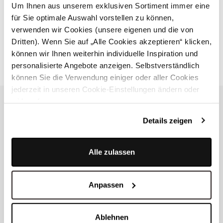
Um Ihnen aus unserem exklusiven Sortiment immer eine
Unsere Partner
für Sie optimale Auswahl vorstellen zu können,
verwenden wir Cookies (unsere eigenen und die von
Wir arbeiten ausschließlich mit Partnern zusammen, die unsere
Dritten). Wenn Sie auf „Alle Cookies akzeptieren“ klicken,
Werte teilen und setzen vor allem auf kleine Labels aus
können wir Ihnen weiterhin individuelle Inspiration und
Deutschland, Österreich und anderen Ländern aus Europa.
personalisierte Angebote anzeigen. Selbstverständlich
können Sie die Verwendung einiger oder aller Cookies
jederzeit in unseren Cookie-Einstellungen ändern oder
widerrufen.
NEWSLETTER
Details zeigen
Melden Sie sich für den Newsletter an und
Alle zulassen
erhalten Sie einen 10% Gutschein.
Anpassen
Ablehnen