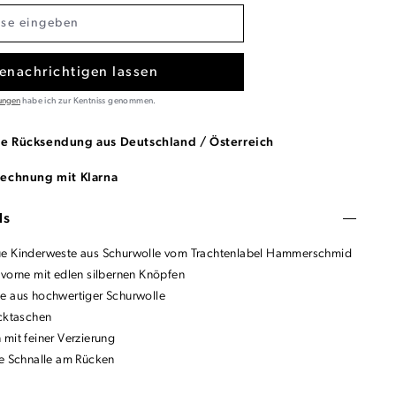
enachrichtigen lassen
ungen
habe ich zur Kentniss genommen.
se Rücksendung aus Deutschland / Österreich
Rechnung mit Klarna
ls
e Kinderweste aus Schurwolle vom Trachtenlabel Hammerschmid
 vorne mit edlen silbernen Knöpfen
e aus hochwertiger Schurwolle
ecktaschen
 mit feiner Verzierung
re Schnalle am Rücken