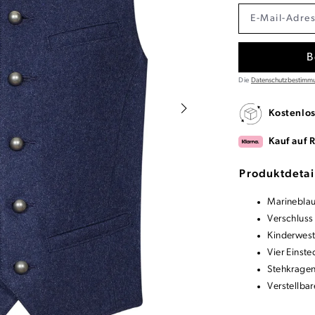
B
Die
Datenschutzbestimm
Kostenlo
Kauf auf 
Produktdetai
Marineblau
Verschluss
Kinderwest
Vier Einst
Stehkragen
Verstellba