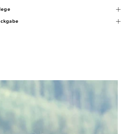
flege
ückgabe