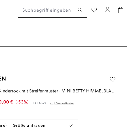
EN
inderrock mit Streifenmuster
-
MINI BETTY HIMMELBLAU
9,00 €
(-53%)
inkl. MwSt.
zzgl. Versandkosten
ahre)
Größe anfragen