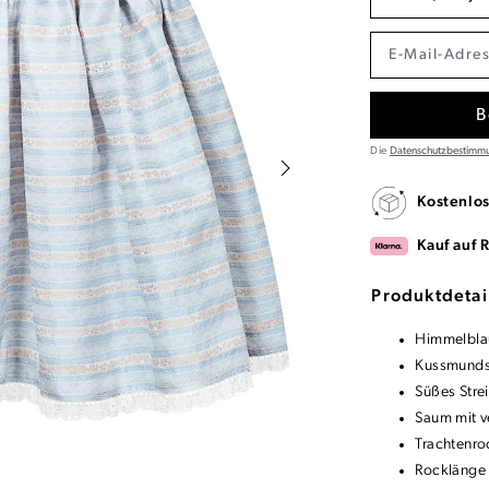
B
Die
Datenschutzbestimm
Kostenlo
Kauf auf 
Produktdetai
Himmelblau
Kussmunds
Süßes Stre
Saum mit v
Trachtenro
Rocklänge