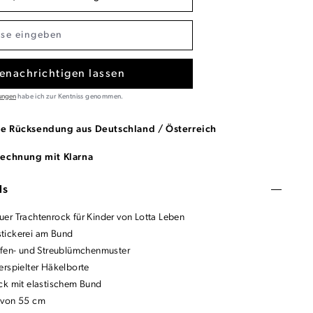
enachrichtigen lassen
ungen
habe ich zur Kentniss genommen.
se Rücksendung aus Deutschland / Österreich
Rechnung mit Klarna
ls
er Trachtenrock für Kinder von Lotta Leben
tickerei am Bund
ifen- und Streublümchenmuster
erspielter Häkelborte
ck mit elastischem Bund
 von 55 cm