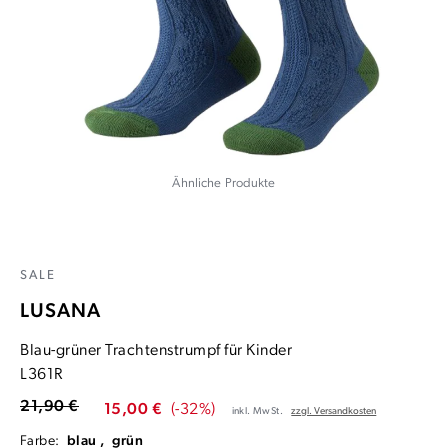
Ähnliche Produkte
SALE
LUSANA
Blau-grüner Trachtenstrumpf für Kinder
L361R
21,90 €
15,00 €
(-32%)
inkl. MwSt.
zzgl. Versandkosten
Farbe:
blau ,
grün