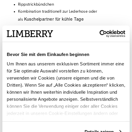
Rippstrickbündchen
Kombination traditionell zur Lederhose oder
Kuschelpartner für kühle Tage
als
Größe & Passform
Material & Pflege
Bevor Sie mit dem Einkaufen beginnen
Um Ihnen aus unserem exklusiven Sortiment immer eine
Versand & Rückgabe
für Sie optimale Auswahl vorstellen zu können,
verwenden wir Cookies (unsere eigenen und die von
Dritten). Wenn Sie auf „Alle Cookies akzeptieren“ klicken,
ÄHNLICHE PRODUKTE
können wir Ihnen weiterhin individuelle Inspiration und
personalisierte Angebote anzeigen. Selbstverständlich
können Sie die Verwendung einiger oder aller Cookies
jederzeit in unseren Cookie-Einstellungen ändern oder
widerrufen.
Details zeigen