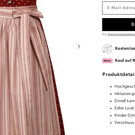
B
Die
Datenschutzbestimm
Kostenlo
Kauf auf 
Produktdetai
Hochgeschl
Inklusive g
Dirndl kan
Edler Look
Kinder-Dir
Verschluss