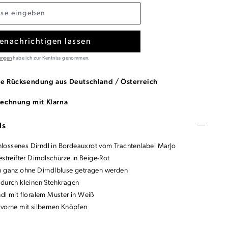
enachrichtigen lassen
ungen
habe ich zur Kentniss genommen.
se Rücksendung aus Deutschland / Österreich
Rechnung mit Klarna
ls
ossenes Dirndl in Bordeauxrot vom Trachtenlabel MarJo
estreifter Dirndlschürze in Beige-Rot
n ganz ohne Dirndlbluse getragen werden
 durch kleinen Stehkragen
ndl mit floralem Muster in Weiß
 vorne mit silbernen Knöpfen