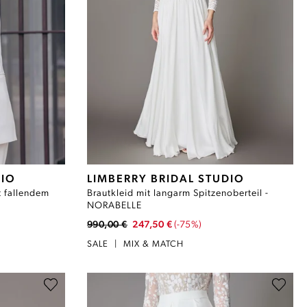
DIO
LIMBERRY BRIDAL STUDIO
t fallendem
Brautkleid mit langarm Spitzenoberteil -
NORABELLE
990,00 €
247,50 €
(-75%)
SALE
|
MIX & MATCH