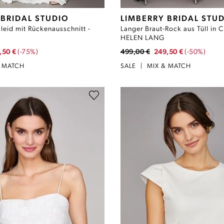
 BRIDAL STUDIO
LIMBERRY BRIDAL STU
leid mit Rückenausschnitt -
Langer Braut-Rock aus Tüll in 
HELEN LANG
,50 €
(-75%)
499,00 €
249,50 €
(-50%)
& MATCH
SALE
|
MIX & MATCH