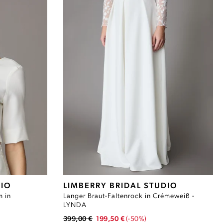
DIO
LIMBERRY BRIDAL STUDIO
m in
Langer Braut-Faltenrock in Crémeweiß -
LYNDA
399,00 €
199,50 €
(-50%)