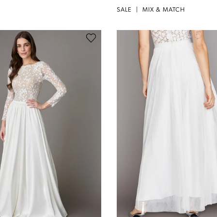
SALE
|
MIX & MATCH