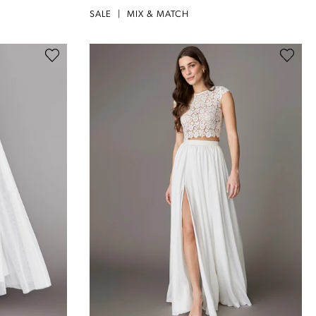
SALE
|
MIX & MATCH