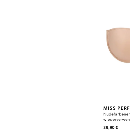
MISS PER
Nudefarbener
wiederverwen
'N GO
39,90 €