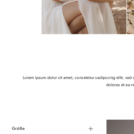
Lorem ipsum dolor sit amet, consetetur sadipscing elitr, se
dolores et ea r
Größe