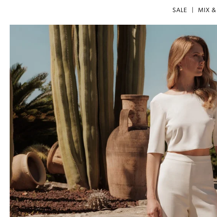
SALE
|
MIX 