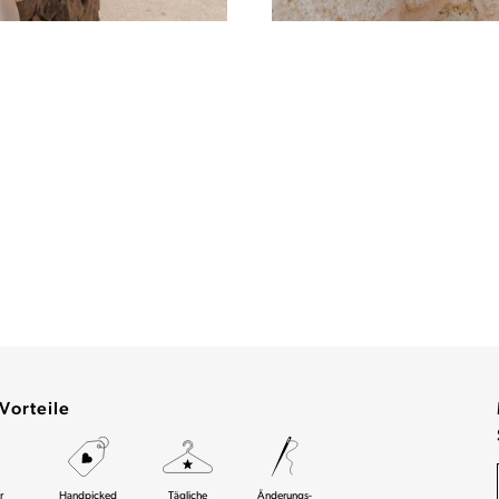
Vorteile
r
Handpicked
Tägliche
Änderungs-