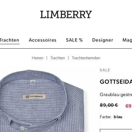
Trachten
Accessoires
SALE %
Designer
Mag
|
|
Trachtenhemden
Herren
Trachten
SALE
GOTTSEID
Graublau gestr
89,00 €
69
Farbe:
blau