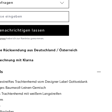
nfragen
enachrichtigen lassen
ungen
habe ich zur Kentniss genommen.
se Rücksendung aus Deutschland / Österreich
Rechnung mit Klarna
ls
estreiftes Trachtenhemd vom Designer Label Gottseidank
ges Baumwoll-Leinen-Gemisch
 Trachtenhemd mit weißem Langstreifen
orm
n
ffknöpfen