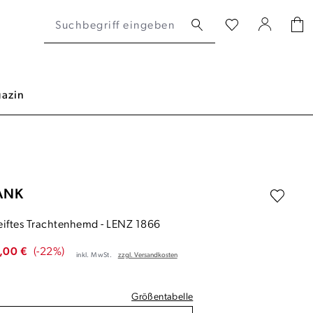
azin
ANK
eiftes Trachtenhemd
-
LENZ 1866
,00 €
(-22%)
inkl. MwSt.
zzgl. Versandkosten
Größentabelle