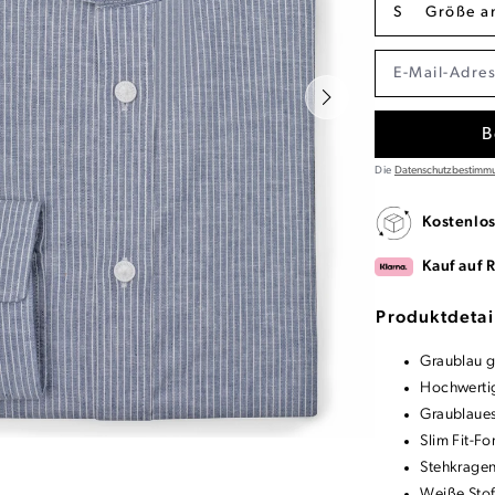
S
Größe a
B
Die
Datenschutzbestimm
Kostenlo
Kauf auf 
Produktdetai
Graublau g
Hochwerti
Graublaues
Slim Fit-F
Stehkrage
Weiße Sto