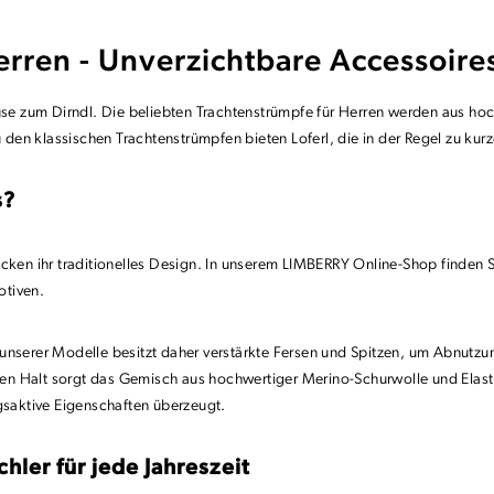
erren - Unverzichtbare Accessoire
use zum Dirndl. Die beliebten Trachtenstrümpfe für Herren werden aus hoc
zu den klassischen Trachtenstrümpfen bieten Loferl, die in der Regel zu k
s?
cken ihr traditionelles Design. In unserem LIMBERRY Online-Shop finden S
Motiven.
 unserer Modelle besitzt daher verstärkte Fersen und Spitzen, um Abnut
n Halt sorgt das Gemisch aus hochwertiger Merino-Schurwolle und Elasth
ngsaktive Eigenschaften überzeugt.
ler für jede Jahreszeit