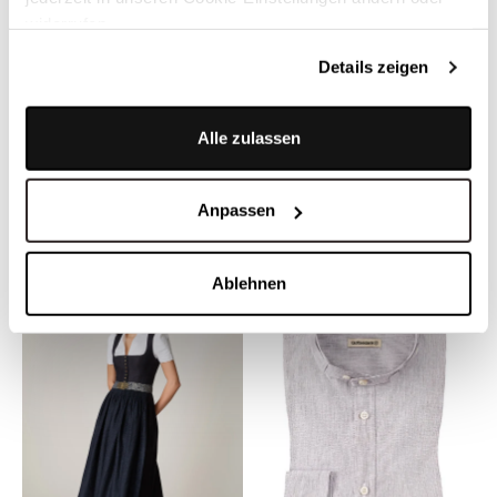
widerrufen.
Details zeigen
Alle zulassen
GOTTSEIDANK
GOTTSEIDANK
Trachtenjanker in edlem Grün -
Trachtenjanker in Carbonblau -
HELMUT KAPERNGRÜN
HELMUT CARBONBLAU
Anpassen
499,00 €
499,00 €
Ablehnen