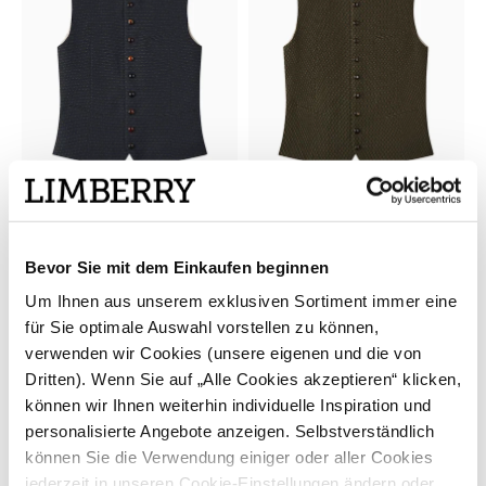
GOTTSEIDANK
GOTTSEIDANK
Trachtenweste in Ozeanblau -
Grüne Trachtenweste mit
KONSTANTIN OZEANBLAU
Rautenmuster - KONSTANTIN
Bevor Sie mit dem Einkaufen beginnen
ROSMARIN
299,00 €
279,00 €
Um Ihnen aus unserem exklusiven Sortiment immer eine
für Sie optimale Auswahl vorstellen zu können,
verwenden wir Cookies (unsere eigenen und die von
Dritten). Wenn Sie auf „Alle Cookies akzeptieren“ klicken,
können wir Ihnen weiterhin individuelle Inspiration und
personalisierte Angebote anzeigen. Selbstverständlich
können Sie die Verwendung einiger oder aller Cookies
jederzeit in unseren Cookie-Einstellungen ändern oder