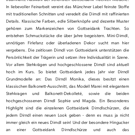
In liebevoller Feinarbeit vereint das Münchner Label feinste Stoffe
mit traditionellen Schnitten und veredelt die Dirndl mit raffinierten
Details. Klassische Farben, edle Silberknöpfe und dezente Muster
gehören zum Markenzeichen von Gottseidank Trachten. So
entstehen Schmuckstücke die über Jahre begeistern. Mini-Dirndl,
unnötigen Firlefanz oder überladenen Dekor sucht man hier
vergebens. Die zeitlosen Dirndl von Gottseidank unterstützen die
Persönlichkeit der Trägerin und setzen ihre Individualität in Szene.
Vor allem Stehkrägen und hochgeschlossene Dirndl sind aktuell
hoch im Kurs. So bietet Gottseidank jedes Jahr vier Dirndl
Grundmodelle an: Das Dirndl Monika, dieses besitzt einen
klassischen Balkonett-Ausschnitt, das Modell Marei mit elegantem
Stehkragen und Balkonett-Dekolleté, sowie die beiden
hochgeschossenen Dirndl Sophie und Magda. Ein Besonderes
Highlight sind die einzelenen Gottseidank Dirndlschürzen, die
jedem Dirndl einen neuen Look geben - denn es muss ja nicht
immer gleich ein neues Dirndl sein! Und der besondere Hingucker
an einer Gottseidank Dirndlschürze und auch das