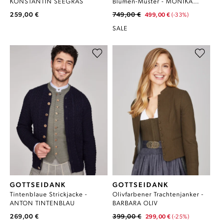
KONSTANTIN SEEGRAS
Blumen-Muster - MONIKA
TANNE
259,00 €
749,00 €
499,00 €
(-33%)
SALE
GOTTSEIDANK
GOTTSEIDANK
Tintenblaue Strickjacke -
Olivfarbener Trachtenjanker -
ANTON TINTENBLAU
BARBARA OLIV
269,00 €
399,00 €
299,00 €
(-25%)