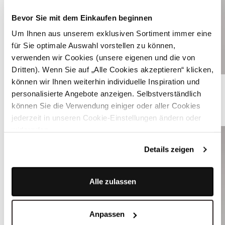
Bevor Sie mit dem Einkaufen beginnen
Um Ihnen aus unserem exklusiven Sortiment immer eine
für Sie optimale Auswahl vorstellen zu können,
verwenden wir Cookies (unsere eigenen und die von
Dritten). Wenn Sie auf „Alle Cookies akzeptieren“ klicken,
Weißes Trachtenhemd mit grauen Streifen - LENZ H23
können wir Ihnen weiterhin individuelle Inspiration und
personalisierte Angebote anzeigen. Selbstverständlich
können Sie die Verwendung einiger oder aller Cookies
ÄHNLICHE STYLES
jederzeit in unseren Cookie-Einstellungen ändern oder
widerrufen.
Details zeigen
Alle zulassen
Anpassen