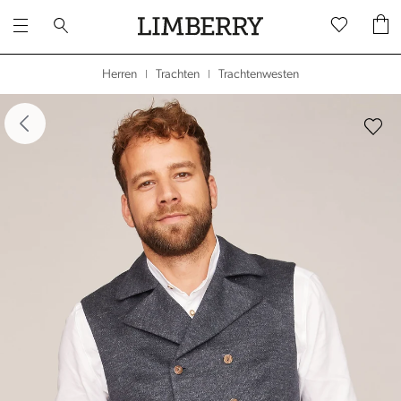
Trachtenwesten
Herren
Trachten
|
|
dergalerie überspringen