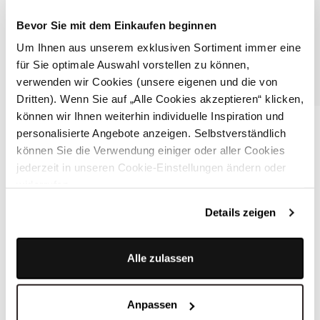
Bevor Sie mit dem Einkaufen beginnen
Um Ihnen aus unserem exklusiven Sortiment immer eine
für Sie optimale Auswahl vorstellen zu können,
verwenden wir Cookies (unsere eigenen und die von
Dritten). Wenn Sie auf „Alle Cookies akzeptieren“ klicken,
Weißes Trachtenhemd - LENZ REINWEISS
können wir Ihnen weiterhin individuelle Inspiration und
personalisierte Angebote anzeigen. Selbstverständlich
können Sie die Verwendung einiger oder aller Cookies
ÄHNLICHE STYLES
jederzeit in unseren Cookie-Einstellungen ändern oder
widerrufen.
Details zeigen
Alle zulassen
Anpassen