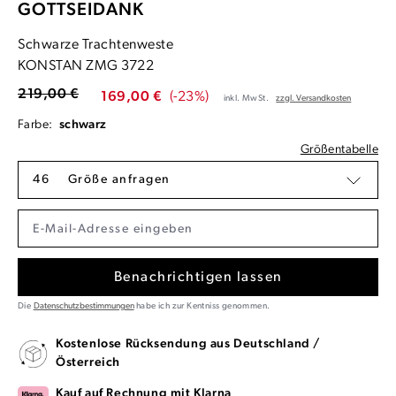
GOTTSEIDANK
Schwarze Trachtenweste
KONSTAN ZMG 3722
219,00 €
169,00 €
(-23%)
inkl. MwSt.
zzgl. Versandkosten
Farbe:
schwarz
Größentabelle
46
Größe anfragen
Benachrichtigen lassen
Die
Datenschutzbestimmungen
habe ich zur Kentniss genommen.
Kostenlose Rücksendung aus Deutschland /
Österreich
Kauf auf Rechnung mit Klarna