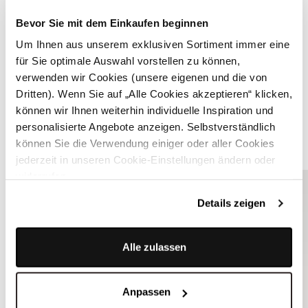
Bevor Sie mit dem Einkaufen beginnen
Um Ihnen aus unserem exklusiven Sortiment immer eine
für Sie optimale Auswahl vorstellen zu können,
verwenden wir Cookies (unsere eigenen und die von
Dritten). Wenn Sie auf „Alle Cookies akzeptieren“ klicken,
Haferl Schuh in Schwarz - LUDWIG SCHWARZ
können wir Ihnen weiterhin individuelle Inspiration und
personalisierte Angebote anzeigen. Selbstverständlich
können Sie die Verwendung einiger oder aller Cookies
ÄHNLICHE STYLES
jederzeit in unseren Cookie-Einstellungen ändern oder
widerrufen.
Details zeigen
Alle zulassen
Anpassen