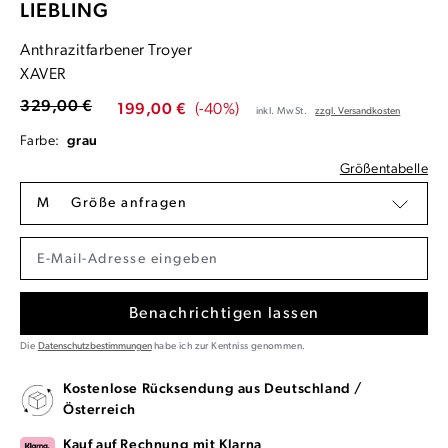
LIEBLING
Anthrazitfarbener Troyer
XAVER
329,00 €
199,00 €
(-40%)
inkl. MwSt.
zzgl. Versandkosten
Farbe:
grau
Größentabelle
M
Größe anfragen
Benachrichtigen lassen
Die
Datenschutzbestimmungen
habe ich zur Kentniss genommen.
Kostenlose Rücksendung aus Deutschland /
Österreich
Kauf auf Rechnung mit Klarna