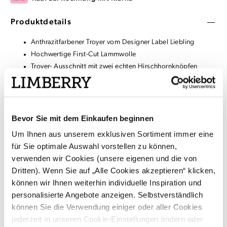
Produktdetails
Anthrazitfarbener Troyer vom Designer Label Liebling
Hochwertige First-Cut Lammwolle
Troyer- Ausschnitt mit zwei echten Hirschhornknöpfen
Strickjanker mit Kapuze
Lockerer Schnitt
Kängurutasche aus Loden
Bevor Sie mit dem Einkaufen beginnen
Um Ihnen aus unserem exklusiven Sortiment immer eine
Material & Pflege
für Sie optimale Auswahl vorstellen zu können,
verwenden wir Cookies (unsere eigenen und die von
Versand & Rückgabe
Dritten). Wenn Sie auf „Alle Cookies akzeptieren“ klicken,
können wir Ihnen weiterhin individuelle Inspiration und
personalisierte Angebote anzeigen. Selbstverständlich
UP-SELLS
können Sie die Verwendung einiger oder aller Cookies
jederzeit in unseren Cookie-Einstellungen ändern oder