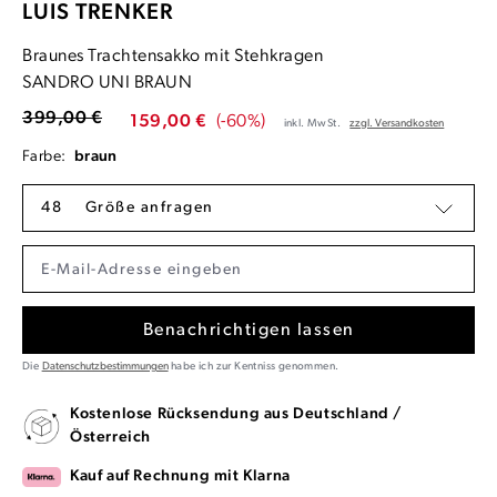
LUIS TRENKER
Braunes Trachtensakko mit Stehkragen
SANDRO UNI BRAUN
399,00 €
159,00 €
(-60%)
inkl. MwSt.
zzgl. Versandkosten
Farbe:
braun
48
Größe anfragen
Benachrichtigen lassen
Die
Datenschutzbestimmungen
habe ich zur Kentniss genommen.
Kostenlose Rücksendung aus Deutschland /
Österreich
Kauf auf Rechnung mit Klarna