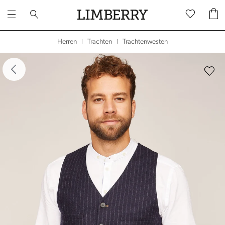
Trachtenwesten
Herren
Trachten
|
|
dergalerie überspringen