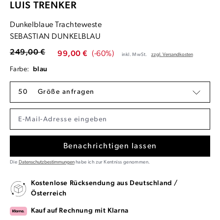
LUIS TRENKER
Dunkelblaue Trachteweste
SEBASTIAN DUNKELBLAU
249,00 €
99,00 €
(-60%)
inkl. MwSt.
zzgl. Versandkosten
Farbe:
blau
50
Größe anfragen
Benachrichtigen lassen
Die
Datenschutzbestimmungen
habe ich zur Kentniss genommen.
Kostenlose Rücksendung aus Deutschland /
Österreich
Kauf auf Rechnung mit Klarna