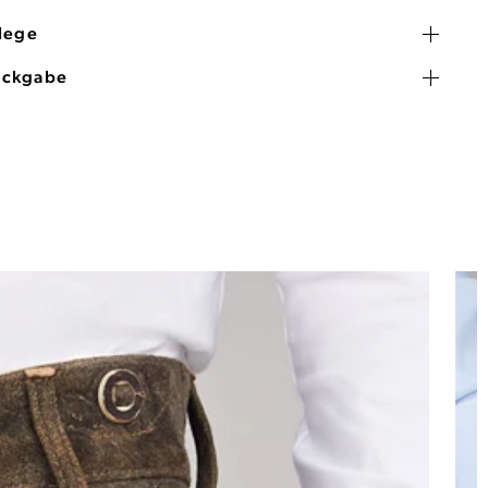
flege
ückgabe