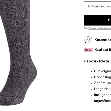
B
Die
Datenschutzbestimm
Kostenlo
Kauf auf 
Produktdetai
Dunkelgrau
Hoher Tra
Zopf-Must
Lange Halt
Rückgabe/U
ungeöffnet