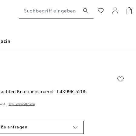
azin
rachten-Kniebundstrumpf
-
L4399R.5206
MwSt.
zzgl. Versandkosten
öße anfragen