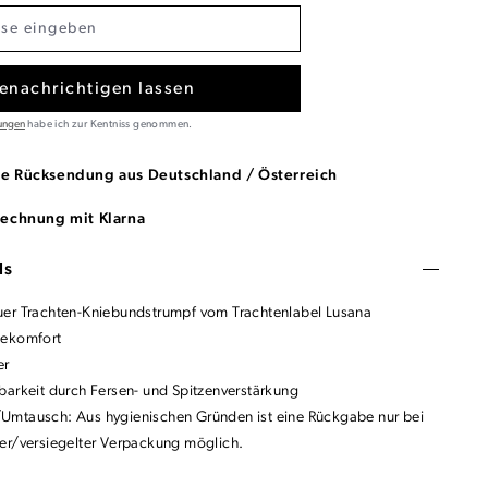
enachrichtigen lassen
ungen
habe ich zur Kentniss genommen.
se Rücksendung aus Deutschland / Österreich
Rechnung mit Klarna
ls
er Trachten-Kniebundstrumpf vom Trachtenlabel Lusana
gekomfort
er
barkeit durch Fersen- und Spitzenverstärkung
mtausch: Aus hygienischen Gründen ist eine Rückgabe nur bei
er/versiegelter Verpackung möglich.