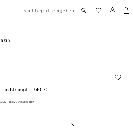
azin
ebundstrumpf
-
L340.30
MwSt.
zzgl. Versandkosten