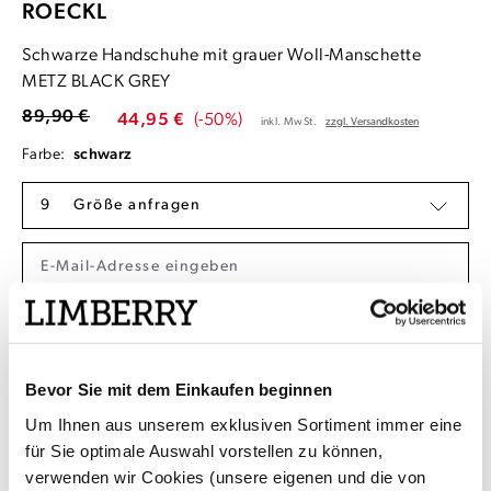
ROECKL
Schwarze Handschuhe mit grauer Woll-Manschette
METZ BLACK GREY
89,90 €
44,95 €
(-50%)
inkl. MwSt.
zzgl. Versandkosten
Farbe:
schwarz
9
Größe anfragen
Benachrichtigen lassen
Die
Datenschutzbestimmungen
habe ich zur Kentniss genommen.
Bevor Sie mit dem Einkaufen beginnen
Kostenlose Rücksendung aus Deutschland /
Um Ihnen aus unserem exklusiven Sortiment immer eine
Österreich
für Sie optimale Auswahl vorstellen zu können,
Kauf auf Rechnung mit Klarna
verwenden wir Cookies (unsere eigenen und die von