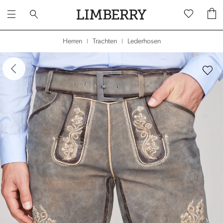
Lederhosen
Herren
Trachten
|
|
dergalerie überspringen