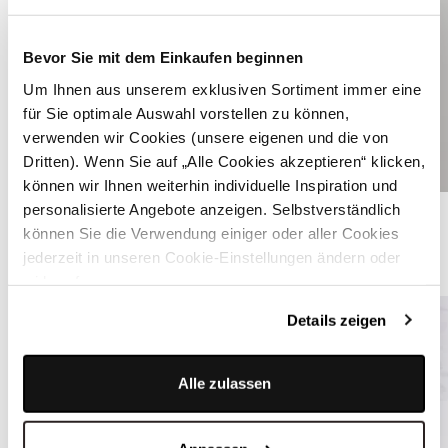
Bevor Sie mit dem Einkaufen beginnen
Um Ihnen aus unserem exklusiven Sortiment immer eine
für Sie optimale Auswahl vorstellen zu können,
verwenden wir Cookies (unsere eigenen und die von
Dritten). Wenn Sie auf „Alle Cookies akzeptieren“ klicken,
können wir Ihnen weiterhin individuelle Inspiration und
Blaues Trachtenhemd - LENZ TAUBENBLAU
personalisierte Angebote anzeigen. Selbstverständlich
können Sie die Verwendung einiger oder aller Cookies
jederzeit in unseren Cookie-Einstellungen ändern oder
ÄHNLICHE STYLES
widerrufen.
Details zeigen
Alle zulassen