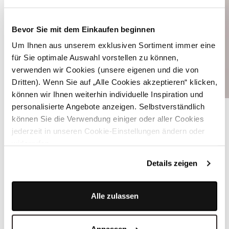
Bevor Sie mit dem Einkaufen beginnen
Um Ihnen aus unserem exklusiven Sortiment immer eine
für Sie optimale Auswahl vorstellen zu können,
verwenden wir Cookies (unsere eigenen und die von
Dritten). Wenn Sie auf „Alle Cookies akzeptieren“ klicken,
können wir Ihnen weiterhin individuelle Inspiration und
Olivgrüner Trachtenjanker - HELMUT NS OLIV
personalisierte Angebote anzeigen. Selbstverständlich
können Sie die Verwendung einiger oder aller Cookies
jederzeit in unseren Cookie-Einstellungen ändern oder
ÄHNLICHE STYLES
widerrufen.
Details zeigen
Alle zulassen