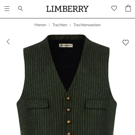
Trachtenwesten
Herren
Trachten
|
|
dergalerie überspringen