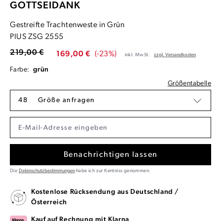
GOTTSEIDANK
Gestreifte Trachtenweste in Grün
PIUS ZSG 2555
219,00 €
169,00 €
(-23%)
inkl. MwSt.
zzgl. Versandkosten
Farbe:
grün
Größentabelle
48
Größe anfragen
Benachrichtigen lassen
Die
Datenschutzbestimmungen
habe ich zur Kentniss genommen.
Kostenlose Rücksendung aus Deutschland /
Österreich
Kauf auf Rechnung mit Klarna