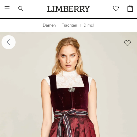
Dirndl
Damen
Trachten
|
|
dergalerie überspringen