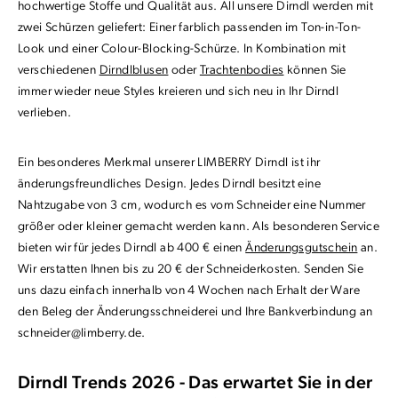
hochwertige Stoffe und Qualität aus. All unsere Dirndl werden mit
zwei Schürzen geliefert: Einer farblich passenden im Ton-in-Ton-
Look und einer Colour-Blocking-Schürze. In Kombination mit
verschiedenen
Dirndlblusen
oder
Trachtenbodies
können Sie
immer wieder neue Styles kreieren und sich neu in Ihr Dirndl
verlieben.
Ein besonderes Merkmal unserer LIMBERRY Dirndl ist ihr
änderungsfreundliches Design. Jedes Dirndl besitzt eine
Nahtzugabe von 3 cm, wodurch es vom Schneider eine Nummer
größer oder kleiner gemacht werden kann. Als besonderen Service
bieten wir für jedes Dirndl ab 400 € einen
Änderungsgutschein
an.
Wir erstatten Ihnen bis zu 20 € der Schneiderkosten. Senden Sie
uns dazu einfach innerhalb von 4 Wochen nach Erhalt der Ware
den Beleg der Änderungsschneiderei und Ihre Bankverbindung an
schneider@limberry.de
.
Dirndl Trends 2026 - Das erwartet Sie in der