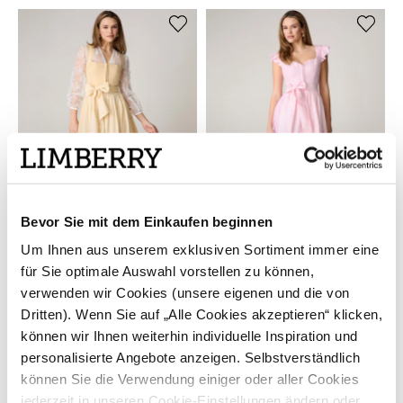
Bevor Sie mit dem Einkaufen beginnen
Um Ihnen aus unserem exklusiven Sortiment immer eine
COCOVERO
ALPENHERZ
für Sie optimale Auswahl vorstellen zu können,
Dirndl in zartem Gelb -
Hellrosa Dirndl mit
verwenden wir Cookies (unsere eigenen und die von
HERMINE PURE YELLOW
abnehmbaren Ärmeln - MARIE
Dritten). Wenn Sie auf „Alle Cookies akzeptieren“ klicken,
ROSA
629,00 €
699,00 €
können wir Ihnen weiterhin individuelle Inspiration und
personalisierte Angebote anzeigen. Selbstverständlich
können Sie die Verwendung einiger oder aller Cookies
jederzeit in unseren Cookie-Einstellungen ändern oder