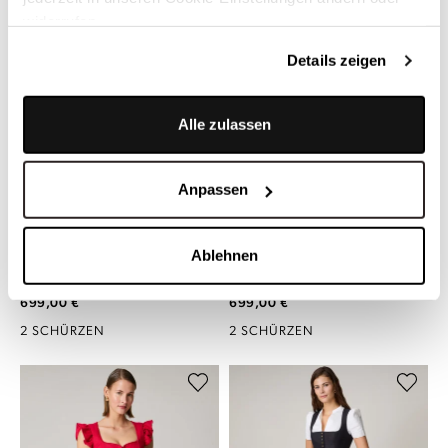
widerrufen.
Details zeigen
Alle zulassen
Anpassen
LIMBERRY
LIMBERRY
Ablehnen
Dunkelblaues strukturiertes
Dunkelblaues Dirndl mit
Dirndl - RAVEN MARITIME
Blumenstickerei - FEDORA
NIGHT
TOTAL ECLIPSE
699,00 €
699,00 €
2 SCHÜRZEN
2 SCHÜRZEN