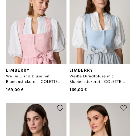
LIMBERRY
LIMBERRY
Weiße Dirndlbluse mit
Weiße Dirndlbluse mit
Blumenstickerei - COLETTE
Blumenstickerei - COLETTE
ROSA
HELLBLAU
169,00 €
169,00 €