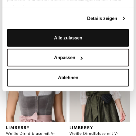
widerrufen.
LIMBERRY
LIMBERRY
Dunkelblaue Dirndlbluse mit
Weiße Dirndlbluse - LEONIE
Details zeigen
Blumenmuster - SIERRA
DUNKELBLAU
149,00 €
149,00 €
Alle zulassen
Anpassen
Ablehnen
LIMBERRY
LIMBERRY
Weiße Dirndlbluse mit V-
Weiße Dirndlbluse mit V-