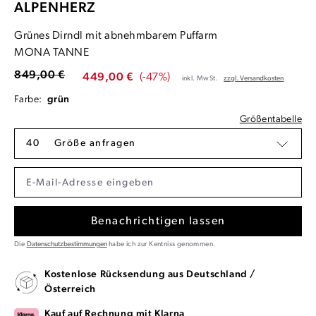
ALPENHERZ
Grünes Dirndl mit abnehmbarem Puffarm
MONA TANNE
849,00 €
449,00 €
(-47%)
inkl. MwSt.
zzgl. Versandkosten
Farbe:
grün
Größentabelle
40
Größe anfragen
Benachrichtigen lassen
Die
Datenschutzbestimmungen
habe ich zur Kentniss genommen.
Kostenlose Rücksendung aus Deutschland /
Österreich
Kauf auf Rechnung mit Klarna