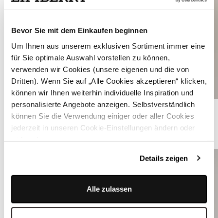
Bevor Sie mit dem Einkaufen beginnen
Um Ihnen aus unserem exklusiven Sortiment immer eine
für Sie optimale Auswahl vorstellen zu können,
verwenden wir Cookies (unsere eigenen und die von
Dritten). Wenn Sie auf „Alle Cookies akzeptieren“ klicken,
können wir Ihnen weiterhin individuelle Inspiration und
personalisierte Angebote anzeigen. Selbstverständlich
Grünes Dirndl mit Samt-Mieder - CARA DEEP LIME
können Sie die Verwendung einiger oder aller Cookies
jederzeit in unseren Cookie-Einstellungen ändern oder
DIRNDL VON ALPENHERZ
widerrufen.
Details zeigen
Alle zulassen