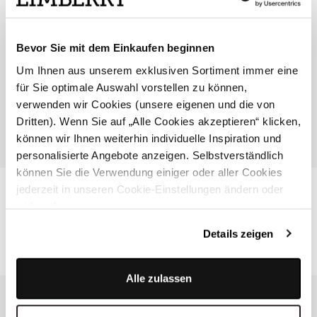
Melden Sie sich für den Newsletter an und
erhalten Sie einen 10% Gutschein.
Bevor Sie mit dem Einkaufen beginnen
Um Ihnen aus unserem exklusiven Sortiment immer eine
für Sie optimale Auswahl vorstellen zu können,
verwenden wir Cookies (unsere eigenen und die von
Dritten). Wenn Sie auf „Alle Cookies akzeptieren“ klicken,
können wir Ihnen weiterhin individuelle Inspiration und
personalisierte Angebote anzeigen. Selbstverständlich
können Sie die Verwendung einiger oder aller Cookies
Unsere Vorteile
jederzeit in unseren Cookie-Einstellungen ändern oder
widerrufen.
Details zeigen
Persönlicher
Handpicked
Tägliche
Änderungs-
Kundenservice
Collection
Inspiration
gutschein
Alle zulassen
Bei Fragen