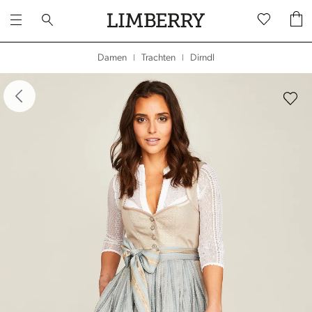
Dirndl
Damen
Trachten
|
|
dergalerie überspringen