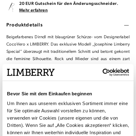
20 EUR Gutschein für den Änderungsschneider.
Mehr erfahren
Produktdetails
Beigefarbenes Dirndl mit blaugrüner Schürze- vom Designerlabel
CocoVero x LIMBERRY. Das exklusive Modell „Josephine Limberry
Special“ überzeugt mit traditionellem Schnitt und betont gekonnt
die feminine Silhouette. Rock und Mieder sind aus einem zart
changierenden Stoff mit dezentem Waffelmuster. Das Dekolleté
wird von einem beigefarbenen Samtband am Herzausschnitt in
Szene gesetzt. Farblich abgestimmte Knöpfe in Perlmuttoptik
verschließen das Mieder. Über den Rock fällt eine blaugrüne
Bevor Sie mit dem Einkaufen beginnen
Dirndlschürze mit blumiger Trachtenmusterung.
Um Ihnen aus unserem exklusiven Sortiment immer eine
für Sie optimale Auswahl vorstellen zu können,
Lieferumfang: Dirndl und Dirndlschürze
verwenden wir Cookies (unsere eigenen und die von
Dritten). Wenn Sie auf „Alle Cookies akzeptieren“ klicken,
Material & Pflege
können wir Ihnen weiterhin individuelle Inspiration und