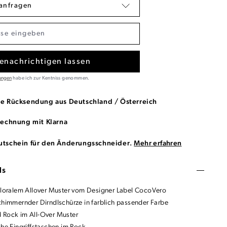
anfragen
enachrichtigen lassen
ungen
habe ich zur Kentniss genommen.
se Rücksendung aus Deutschland / Österreich
Rechnung mit Klarna
utschein für den Änderungsschneider.
Mehr erfahren
ls
 floralem Allover Muster vom Designer Label CocoVero
schimmernder Dirndlschürze in farblich passender Farbe
 Rock im All-Over Muster