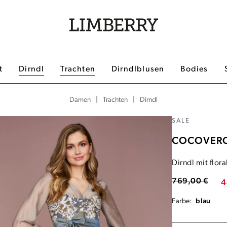
t
Dirndl
Trachten
Dirndlblusen
Bodies
|
|
Dirndl
Damen
Trachten
SALE
COCOVER
Dirndl mit flor
769,00 €
4
Farbe:
blau