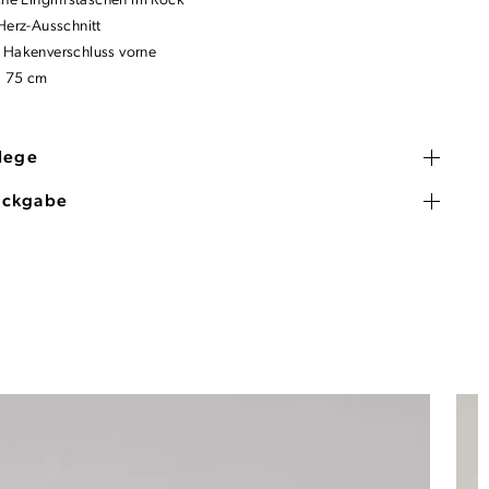
che Eingriffstaschen im Rock
 Herz-Ausschnitt
 Hakenverschluss vorne
: 75 cm
flege
ückgabe