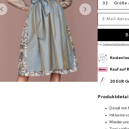
32
Größe 
B
Die
Datenschutzbestimm
Kostenlo
Kauf auf 
20 EUR G
Produktdetai
Dirndl mit
Inklusive 
Mieder und