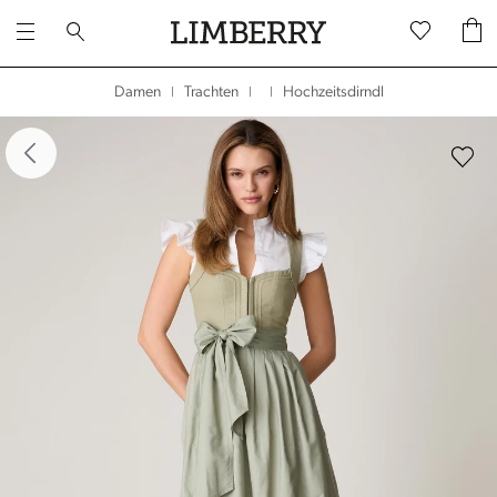
Hochzeitsdirndl
Damen
Trachten
|
|
|
dergalerie überspringen