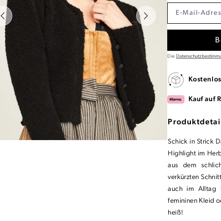
B
Die
Datenschutzbestimm
Kostenlo
Kauf auf 
Produktdetai
Schick in Strick 
Highlight im Her
aus dem schlich
verkürzten Schnitt
auch im Alltag 
femininen Kleid 
heiß!