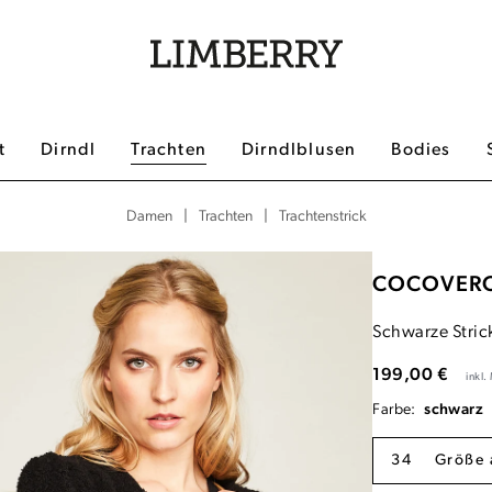
t
Dirndl
Trachten
Dirndlblusen
Bodies
|
|
Trachtenstrick
Damen
Trachten
COCOVER
Schwarze Stric
199,00 €
inkl
Farbe:
schwarz
34
Größe 