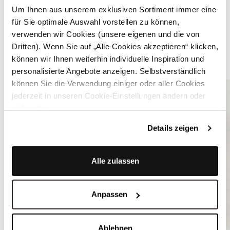
Um Ihnen aus unserem exklusiven Sortiment immer eine
für Sie optimale Auswahl vorstellen zu können,
Strahlend weißer Trachtenrock aus Lochspitze - SUSI
verwenden wir Cookies (unsere eigenen und die von
Dritten). Wenn Sie auf „Alle Cookies akzeptieren“ klicken,
können wir Ihnen weiterhin individuelle Inspiration und
ÄHNLICHE STYLES
personalisierte Angebote anzeigen. Selbstverständlich
können Sie die Verwendung einiger oder aller Cookies
jederzeit in unseren Cookie-Einstellungen ändern oder
widerrufen.
Details zeigen
Alle zulassen
Anpassen
Ablehnen