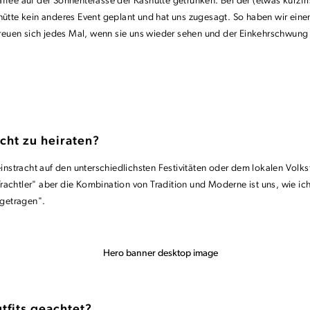
e auf der Sonnenterasse der Kashütte getrunken. Bei der (etwas kurzfris
shütte kein anderes Event geplant und hat uns zugesagt. So haben wir ein
euen sich jedes Mal, wenn sie uns wieder sehen und der Einkehrschwung b
cht zu heiraten?
reinstracht auf den unterschiedlichsten Festivitäten oder dem lokalen Vol
rachtler" aber die Kombination von Tradition und Moderne ist uns, wie i
"getragen".
tfits geachtet?