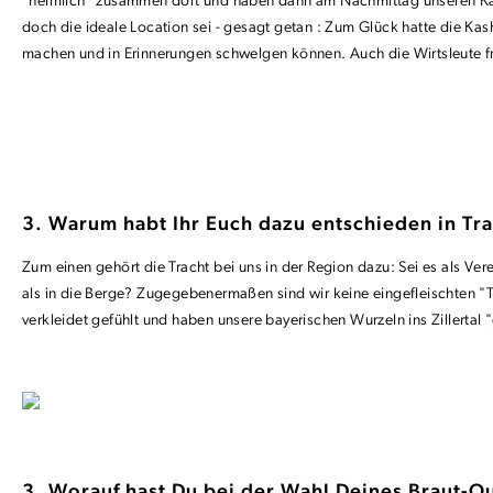
"heimlich" zusammen dort und haben dann am Nachmittag unseren Kaffe
doch die ideale Location sei - gesagt getan : Zum Glück hatte die Ka
machen und in Erinnerungen schwelgen können. Auch die Wirtsleute fr
3. Warum habt Ihr Euch dazu entschieden in Tra
Zum einen gehört die Tracht bei uns in der Region dazu: Sei es als Ve
als in die Berge? Zugegebenermaßen sind wir keine eingefleischten "T
verkleidet gefühlt und haben unsere bayerischen Wurzeln ins Zillertal 
3. Worauf hast Du bei der Wahl Deines Braut-Ou