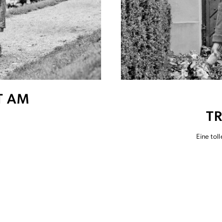
T AM
T
t
Eine tol