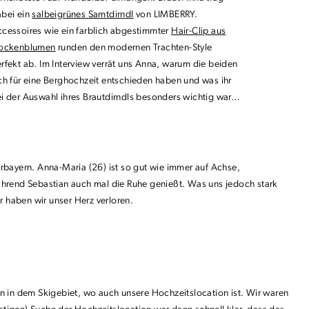
bei ein
salbeigrünes Samtdirndl
von LIMBERRY.
cessoires wie ein farblich abgestimmter
Hair-Clip aus
rockenblumen
runden den modernen Trachten-Style
rfekt ab. Im Interview verrät uns Anna, warum die beiden
ch für eine Berghochzeit entschieden haben und was ihr
i der Auswahl ihres Brautdirndls besonders wichtig war…
rbayern. Anna-Maria (26) ist so gut wie immer auf Achse,
 während Sebastian auch mal die Ruhe genießt. Was uns jedoch stark
r haben wir unser Herz verloren.
ren in dem Skigebiet, wo auch unsere Hochzeitslocation ist. Wir waren