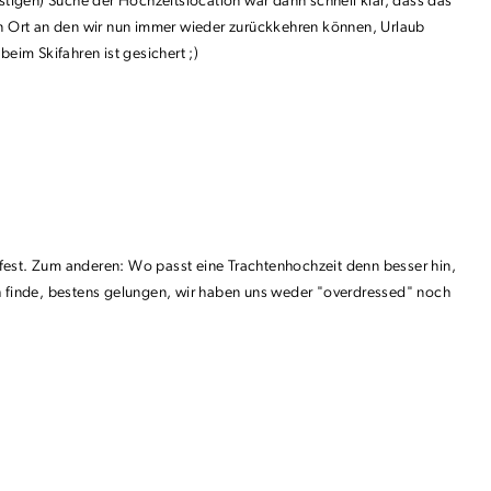
tigen) Suche der Hochzeitslocation war dann schnell klar, dass das
en Ort an den wir nun immer wieder zurückkehren können, Urlaub
eim Skifahren ist gesichert ;)
ksfest. Zum anderen: Wo passt eine Trachtenhochzeit denn besser hin,
ch finde, bestens gelungen, wir haben uns weder "overdressed" noch