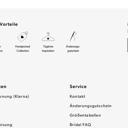
Vorteile
r
Handpicked
Tägliche
Änderungs-
ce
Collection
Inspiration
gutschein
ten
Service
hnung (Klarna)
Kontakt
Änderungsgutschein
Größentabellen
eisung
Bridal FAQ