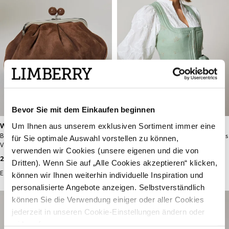
Bevor Sie mit dem Einkaufen beginnen
Um Ihnen aus unserem exklusiven Sortiment immer eine
WEEKEND MAX MARA
WEEKEND MAX MARA
Braune Pasticcino Tasche aus
Salbeigrüne Pasticcino Tasche aus
für Sie optimale Auswahl vorstellen zu können,
Veloursleder - VALOIS
Nappaleder - PRATI SALBEIGRÜN
verwenden wir Cookies (unsere eigenen und die von
SCHOKOLADE
269,00 €
289,00 €
Dritten). Wenn Sie auf „Alle Cookies akzeptieren“ klicken,
können wir Ihnen weiterhin individuelle Inspiration und
EXKLUSIV IM POP-UP STORE
EXKLUSIV IM POP-UP STORE
personalisierte Angebote anzeigen. Selbstverständlich
können Sie die Verwendung einiger oder aller Cookies
jederzeit in unseren Cookie-Einstellungen ändern oder
widerrufen.