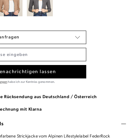
anfragen
enachrichtigen lassen
ungen
habe ich zur Kentniss genommen.
se Rücksendung aus Deutschland / Österreich
Rechnung mit Klarna
ls
farbene Strickjacke vom Alpinen Lifestylelabel FederRock