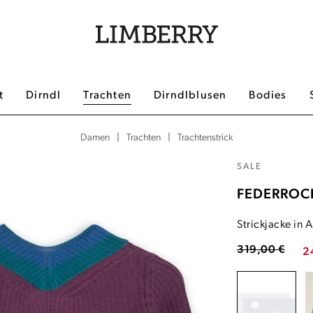
t
Dirndl
Trachten
Dirndlblusen
Bodies
|
|
Trachtenstrick
Damen
Trachten
SALE
FEDERROC
Strickjacke in
319,00 €
2