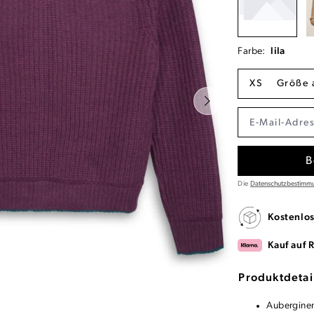
Farbe:
lila
XS
Größe 
B
Die
Datenschutzbestimm
Kostenlo
Kauf auf 
Produktdetai
Auberginen