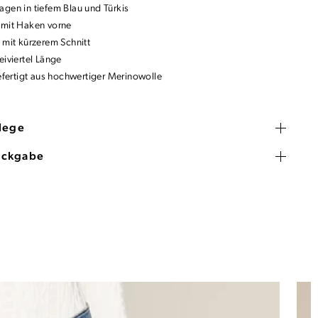
agen in tiefem Blau und Türkis
 mit Haken vorne
 mit kürzerem Schnitt
eiviertel Länge
gefertigt aus hochwertiger Merinowolle
flege
ückgabe