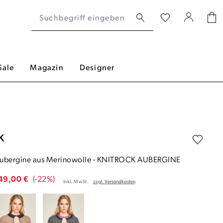
Sale
Magazin
Designer
K
 Aubergine aus Merinowolle
-
KNITROCK AUBERGINE
49,00 €
(-22%)
inkl. MwSt.
zzgl. Versandkosten