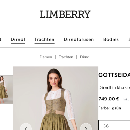
t
Dirndl
Trachten
Dirndlblusen
Bodies
|
|
Dirndl
Damen
Trachten
GOTTSEID
Dirndl in khaki
749,00 €
inkl
Farbe:
grün
36