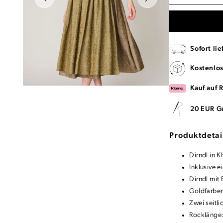
Sofort lie
Kostenlo
Kauf auf 
20 EUR G
Produktdetai
Dirndl in 
Inklusive e
Dirndl mit 
Goldfarbe
Zwei seitli
Rocklänge