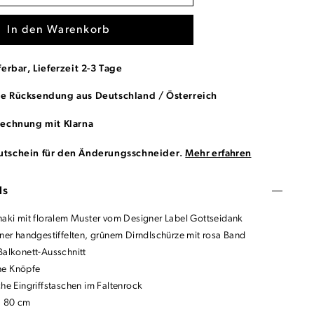
In den Warenkorb
ferbar, Lieferzeit 2-3 Tage
se Rücksendung aus Deutschland / Österreich
Rechnung mit Klarna
utschein für den Änderungsschneider.
Mehr erfahren
ls
Khaki mit floralem Muster vom Designer Label Gottseidank
iner handgestiffelten, grünem Dirndlschürze mit rosa Band
Balkonett-Ausschnitt
ne Knöpfe
che Eingriffstaschen im Faltenrock
: 80 cm