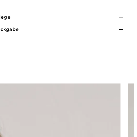
flege
ückgabe