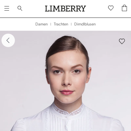
Dirndlblusen
Damen
Trachten
|
|
dergalerie überspringen