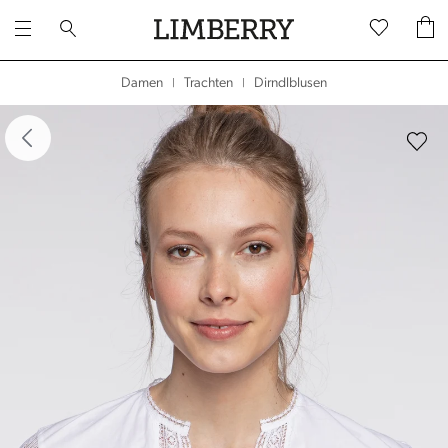
Dirndlblusen
Damen
Trachten
|
|
dergalerie überspringen