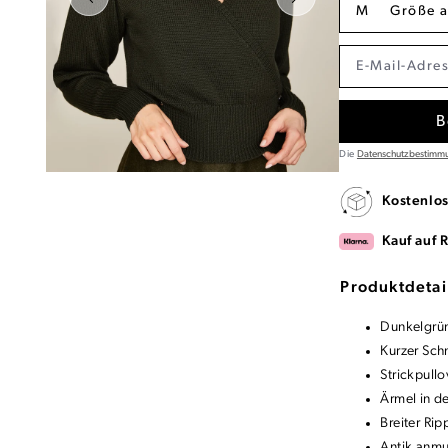
M
Größe 
B
Die
Datenschutzbestimm
Kostenlo
Kauf auf 
Produktdetai
Dunkelgrün
Kurzer Schn
Strickpullo
Ärmel in d
Breiter Ri
Antik anm