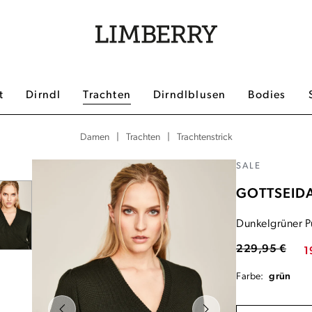
t
Dirndl
Trachten
Dirndlblusen
Bodies
|
|
Trachtenstrick
Damen
Trachten
SALE
GOTTSEID
Dunkelgrüner P
229,95 €
1
Farbe:
grün