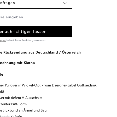
anfragen
enachrichtigen lassen
ungen
habe ich zur Kentniss genommen.
se Rücksendung aus Deutschland / Österreich
Rechnung mit Klarna
ls
er Pullover in Wickel-Optik vom Designer-Label Gottseidank
itt
ver mit tiefem V-Ausschnitt
ezenter Puff-Form
ppstrickbund an Ärmel und Saum
utende Knöpfe