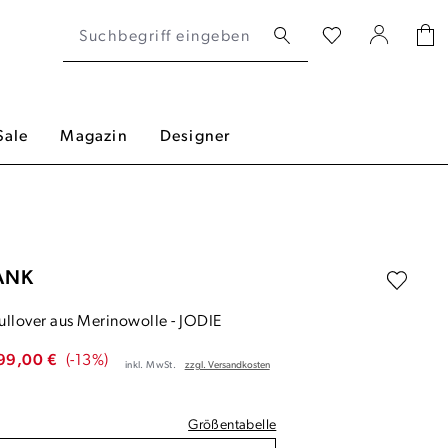
Sale
Magazin
Designer
ANK
ullover aus Merinowolle
-
JODIE
99,00 €
(-13%)
inkl. MwSt.
zzgl. Versandkosten
Größentabelle