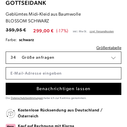
GOTTSEIDANK
Geblümtes Midi-Kleid aus Baumwolle
BLOSSOM SCHWARZ
359,95 €
299,00 €
(-17%)
inkl. MwSt.
zzgl. Versandkosten
Farbe:
schwarz
Größentabelle
34
Größe anfragen
Benachrichtigen lassen
Die
Datenschutzbestimmungen
habe ich zur Kentniss genommen.
Kostenlose Rücksendung aus Deutschland /
Österreich
Kauf auf Rechnung mit Klarna