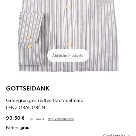
Ähnliche Produkte
GOTTSEIDANK
Grau-grün gestreiftes Trachtenhemd
LENZ GRAUGRÜN
99,50 €
inkl. MwSt.
zzgl. Versandkosten
Farbe:
grau