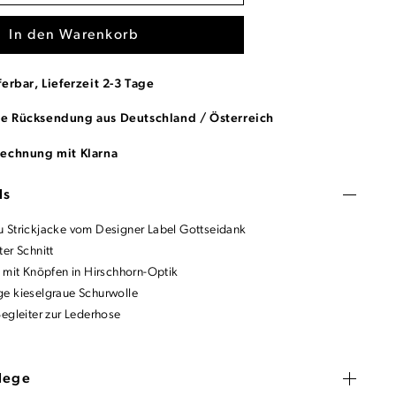
In den Warenkorb
ferbar, Lieferzeit 2-3 Tage
se Rücksendung aus Deutschland / Österreich
Rechnung mit Klarna
ls
 Strickjacke vom Designer Label Gottseidank
er Schnitt
e mit Knöpfen in Hirschhorn-Optik
e kieselgraue Schurwolle
Begleiter zur Lederhose
flege