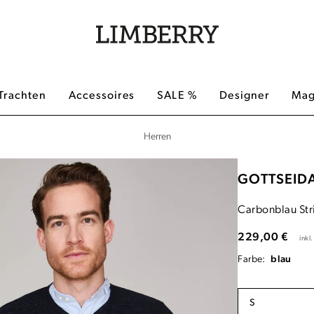
Trachten
Accessoires
SALE %
Designer
Mag
Herren
GOTTSEID
Carbonblau Str
229,00 €
inkl
Farbe:
blau
S