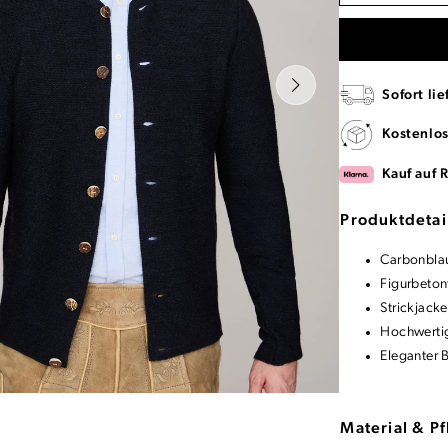
Sofort lie
Kostenlo
Kauf auf 
Produktdetai
Carbonblau
Figurbetont
Strickjack
Hochwertig
Eleganter 
Material & P