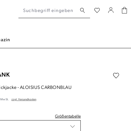
azin
ANK
ickjacke
-
ALOISIUS CARBONBLAU
. MwSt.
zzgl. Versandkosten
Größentabelle