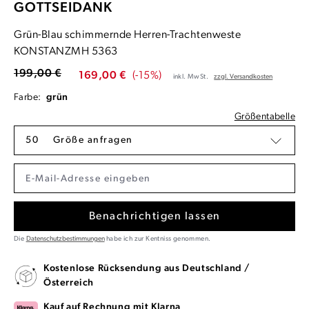
GOTTSEIDANK
Grün-Blau schimmernde Herren-Trachtenweste
KONSTANZMH 5363
199,00 €
169,00 €
(-15%)
inkl. MwSt.
zzgl. Versandkosten
Farbe:
grün
Größentabelle
50
Größe anfragen
Benachrichtigen lassen
Die
Datenschutzbestimmungen
habe ich zur Kentniss genommen.
Kostenlose Rücksendung aus Deutschland /
Österreich
Kauf auf Rechnung mit Klarna