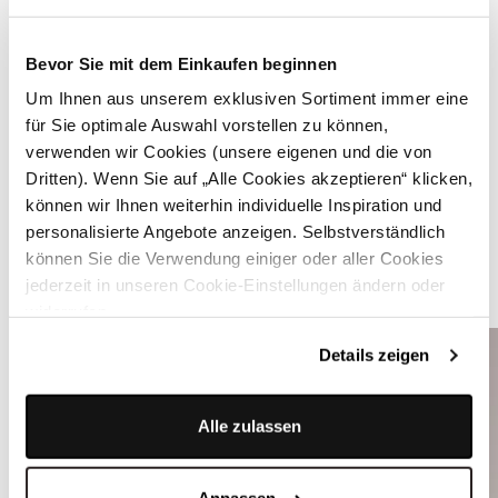
Bevor Sie mit dem Einkaufen beginnen
Um Ihnen aus unserem exklusiven Sortiment immer eine
für Sie optimale Auswahl vorstellen zu können,
verwenden wir Cookies (unsere eigenen und die von
Dritten). Wenn Sie auf „Alle Cookies akzeptieren“ klicken,
können wir Ihnen weiterhin individuelle Inspiration und
Graue Kniestrümpfe mit Zopfmuster - L8995R3.031920
personalisierte Angebote anzeigen. Selbstverständlich
können Sie die Verwendung einiger oder aller Cookies
jederzeit in unseren Cookie-Einstellungen ändern oder
ÄHNLICHE STYLES
widerrufen.
Details zeigen
Alle zulassen