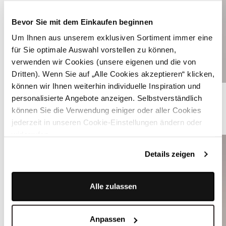
Bevor Sie mit dem Einkaufen beginnen
Um Ihnen aus unserem exklusiven Sortiment immer eine
für Sie optimale Auswahl vorstellen zu können,
verwenden wir Cookies (unsere eigenen und die von
Dritten). Wenn Sie auf „Alle Cookies akzeptieren“ klicken,
können wir Ihnen weiterhin individuelle Inspiration und
Weißes Trachtenhemd mit grauen Streifen - LENZ H23
personalisierte Angebote anzeigen. Selbstverständlich
können Sie die Verwendung einiger oder aller Cookies
ÄHNLICHE STYLES
jederzeit in unseren Cookie-Einstellungen ändern oder
widerrufen.
Details zeigen
Alle zulassen
Anpassen