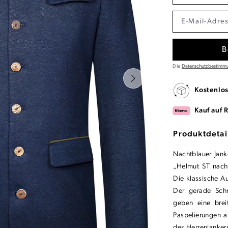
B
Die
Datenschutzbestimm
Kostenlo
Kauf auf 
Produktdetai
Nachtblauer Jan
„Helmut ST nacht
Die klassische A
Der gerade Schn
geben eine brei
Paspelierungen 
des Herrenjankers