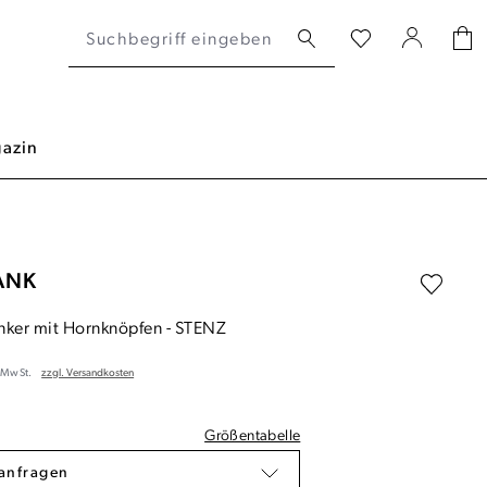
azin
ANK
nker mit Hornknöpfen
-
STENZ
. MwSt.
zzgl. Versandkosten
Größentabelle
anfragen