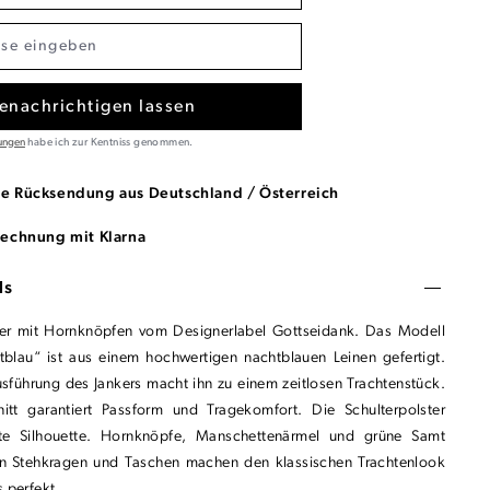
enachrichtigen lassen
ungen
habe ich zur Kentniss genommen.
se Rücksendung aus Deutschland / Österreich
Rechnung mit Klarna
ls
ker mit Hornknöpfen vom Designerlabel Gottseidank. Das Modell
blau“ ist aus einem hochwertigen nachtblauen Leinen gefertigt.
usführung des Jankers macht ihn zu einem zeitlosen Trachtenstück.
itt garantiert Passform und Tragekomfort. Die Schulterpolster
te Silhouette. Hornknöpfe, Manschettenärmel und grüne Samt
an Stehkragen und Taschen machen den klassischen Trachtenlook
 perfekt.