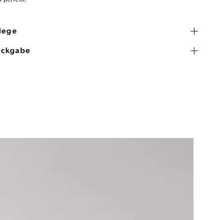
flege
ückgabe