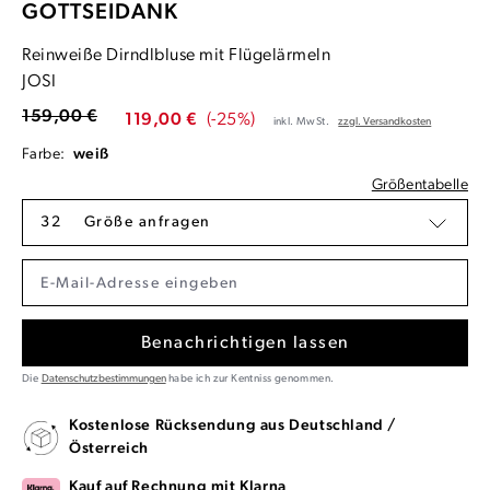
GOTTSEIDANK
Reinweiße Dirndlbluse mit Flügelärmeln
JOSI
159,00 €
119,00 €
(-25%)
inkl. MwSt.
zzgl. Versandkosten
Farbe:
weiß
Größentabelle
32
Größe anfragen
Benachrichtigen lassen
Die
Datenschutzbestimmungen
habe ich zur Kentniss genommen.
Kostenlose Rücksendung aus Deutschland /
Österreich
Kauf auf Rechnung mit Klarna