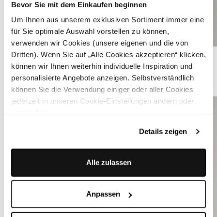
Bevor Sie mit dem Einkaufen beginnen
Um Ihnen aus unserem exklusiven Sortiment immer eine
für Sie optimale Auswahl vorstellen zu können,
verwenden wir Cookies (unsere eigenen und die von
Dirndl in Grau mit floralem Muster - MONIKA MOSS GREY
Dritten). Wenn Sie auf „Alle Cookies akzeptieren“ klicken,
können wir Ihnen weiterhin individuelle Inspiration und
personalisierte Angebote anzeigen. Selbstverständlich
WEITERE DIRNDLBLUSEN
können Sie die Verwendung einiger oder aller Cookies
jederzeit in unseren Cookie-Einstellungen ändern oder
widerrufen.
Details zeigen
Alle zulassen
Anpassen