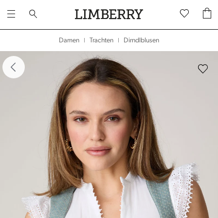
Dirndlblusen
Damen
Trachten
|
|
dergalerie überspringen