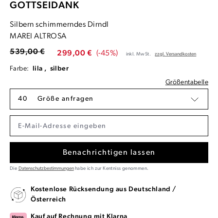
GOTTSEIDANK
Silbern schimmerndes Dirndl
MAREI ALTROSA
539,00 €
299,00 €
(-45%)
inkl. MwSt.
zzgl. Versandkosten
Farbe:
lila ,
silber
Größentabelle
40
Größe anfragen
Benachrichtigen lassen
Die
Datenschutzbestimmungen
habe ich zur Kentniss genommen.
Kostenlose Rücksendung aus Deutschland /
Österreich
Kauf auf Rechnung mit Klarna