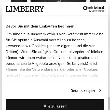
Bevor Sie mit dem Einkaufen beginnen
Um Ihnen aus unserem exklusiven Sortiment immer eine
für Sie optimale Auswahl vorstellen zu können,
verwenden wir Cookies (unsere eigenen und die von
Dritten). Wenn Sie auf „Alle Cookies akzeptieren“ klicken,
können wir Ihnen weiterhin individuelle Inspiration und
personalisierte Angebote anzeigen. Selbstverständlich
können Sie die Verwendung einiger oder aller Cookies
Strickjanker in Grün - ANNA TANNE
jederzeit in unseren Cookie-Einstellungen ändern oder
widerrufen.
ÄHNLICHE STYLES
Details zeigen
Alle zulassen