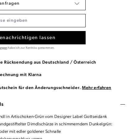
anfragen
enachrichtigen lassen
ungen
habe ich zur Kentniss genommen.
se Rücksendung aus Deutschland / Österreich
Rechnung mit Klarna
utschein für den Änderungsschneider.
Mehr erfahren
ls
rndl in Artischoken-Grün vom Designer Label Gottseidank
handgestiftelter Dirndlschürze in schimmerndem Dunkelgrün:
der mit edler goldener Schnalle