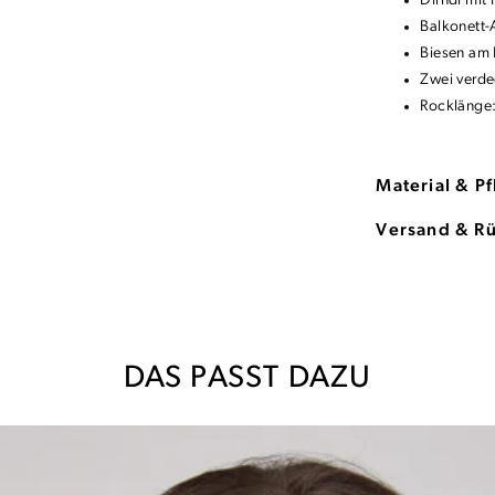
Dirndl mit
Balkonett-
Biesen am
Zwei verde
Rocklänge:
Material & P
Versand & R
DAS PASST DAZU