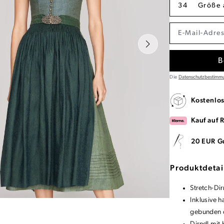
34
Größe 
B
Die
Datenschutzbestimm
Kostenlo
Kauf auf 
20 EUR G
Produktdetai
Stretch-Di
Inklusive 
gebunden o