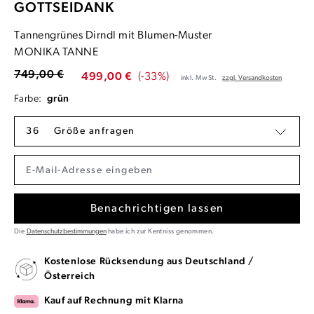
GOTTSEIDANK
Tannengrünes Dirndl mit Blumen-Muster
MONIKA TANNE
749,00 €
499,00 €
(-33%)
inkl. MwSt.
zzgl. Versandkosten
Farbe:
grün
36
Größe anfragen
Benachrichtigen lassen
Die
Datenschutzbestimmungen
habe ich zur Kentniss genommen.
Kostenlose Rücksendung aus Deutschland /
Österreich
Kauf auf Rechnung mit Klarna